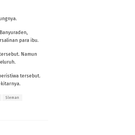
bungnya.
h Banyuraden,
salinan para ibu.
 tersebut. Namun
eluruh.
ristiwa tersebut.
kitarnya.
Sleman