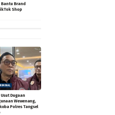
 Bantu Brand
TikTok Shop
RIMINAL
 Usut Dugaan
gunaan Wewenang,
koba Polres Tangsel
p