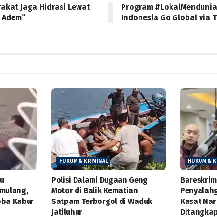
akat Jaga Hidrasi Lewat
Program #LokalMendunia
 Adem”
Indonesia Go Global via 
HUKUM & KRIMINAL
HUKUM & K
ku
Polisi Dalami Dugaan Geng
Bareskrim
amulang,
Motor di Balik Kematian
Penyalah
oba Kabur
Satpam Terborgol di Waduk
Kasat Nar
Jatiluhur
Ditangka