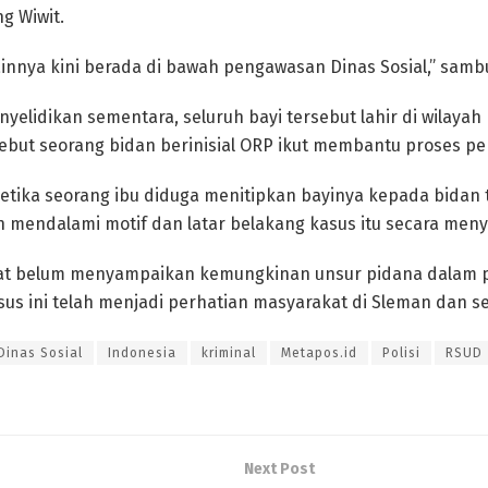
ng Wiwit.
innya kini berada di bawah pengawasan Dinas Sosial,” sam
yelidikan sementara, seluruh bayi tersebut lahir di wilaya
ebut seorang bidan berinisial ORP ikut membantu proses per
ketika seorang ibu diduga menitipkan bayinya kepada bidan
ih mendalami motif dan latar belakang kasus itu secara meny
rat belum menyampaikan kemungkinan unsur pidana dalam pe
sus ini telah menjadi perhatian masyarakat di Sleman dan se
Dinas Sosial
Indonesia
kriminal
Metapos.id
Polisi
RSUD
Next Post