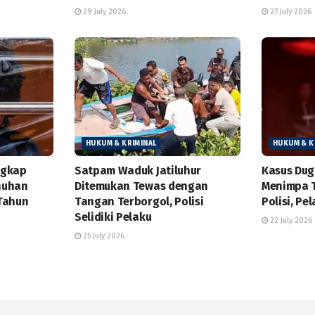
29 July 2026
27 July 2026
HUKUM & KRIMINAL
HUKUM & K
ngkap
Satpam Waduk Jatiluhur
Kasus Dug
nuhan
Ditemukan Tewas dengan
Menimpa T
Tahun
Tangan Terborgol, Polisi
Polisi, Pe
Selidiki Pelaku
22 July 2026
25 July 2026