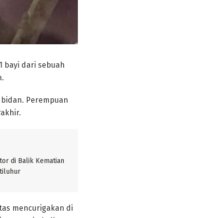
1 bayi dari sebuah
.
g bidan. Perempuan
akhir.
or di Balik Kematian
tiluhur
itas mencurigakan di