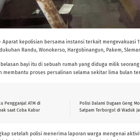
 Aparat kepolisian bersama instansi terkait mengevakuasi 1
dukuhan Randu, Wonokerso, Hargobinangun, Pakem, Sleman
elasan bayi itu di sebuah rumah yang diduga milik seoran
ah membantu proses persalinan selama sekitar lima bulan ter
ku Pengganjal ATM di
Polisi Dalami Dugaan Geng Mot
bak saat Coba Kabur
Satpam Terborgol di Waduk Ja
ngkap setelah polisi menerima laporan warga mengenai aktiv