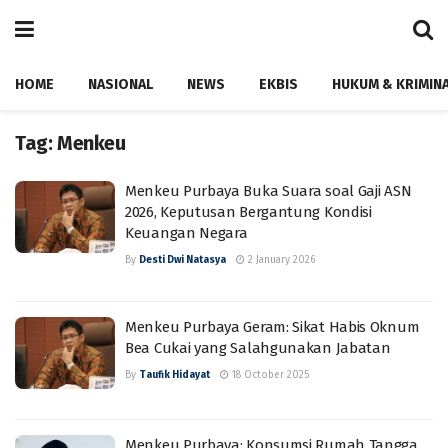
HOME
NASIONAL
NEWS
EKBIS
HUKUM & KRIMIN
Tag:
Menkeu
Menkeu Purbaya Buka Suara soal Gaji ASN
2026, Keputusan Bergantung Kondisi
Keuangan Negara
By
Desti Dwi Natasya
2 January 2026
Menkeu Purbaya Geram: Sikat Habis Oknum
Bea Cukai yang Salahgunakan Jabatan
By
Taufik Hidayat
18 October 2025
Menkeu Purbaya: Konsumsi Rumah Tangga