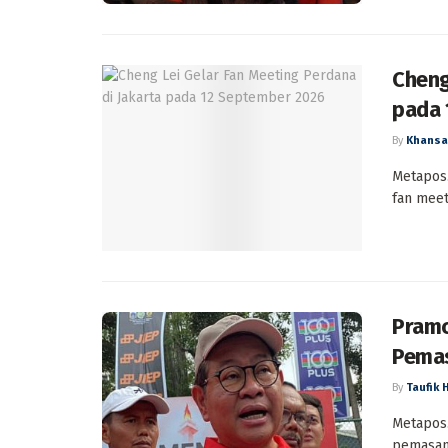
Cheng
pada 
By
Khansa
Metapos.
fan meet
Pramo
Pemas
By
Taufik 
Metapos.
pemasang