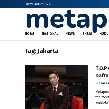
Friday, August 7, 2026
HOME
NASIONAL
NEWS
EKBIS
HUKU
Tag:
Jakarta
T.O.P 
Dafta
By
Khansa
Metapos.
fan meet
anggota .