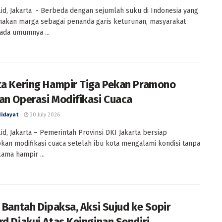
id, Jakarta - Berbeda dengan sejumlah suku di Indonesia yang
akan marga sebagai penanda garis keturunan, masyarakat
ada umumnya ...
ta Kering Hampir Tiga Pekan Pramono
an Operasi Modifikasi Cuaca
Hidayat
30 July 2026
id, Jakarta – Pemerintah Provinsi DKI Jakarta bersiap
an modifikasi cuaca setelah ibu kota mengalami kondisi tanpa
lama hampir ...
r Bantah Dipaksa, Aksi Sujud ke Sopir
rd Diakui Atas Keinginan Sendiri