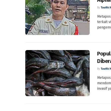
By
Taufik 
Metapos.
terkait 
pengemud
Popul
Diber
By
Taufik 
Metapos.
mendomin
invasif y