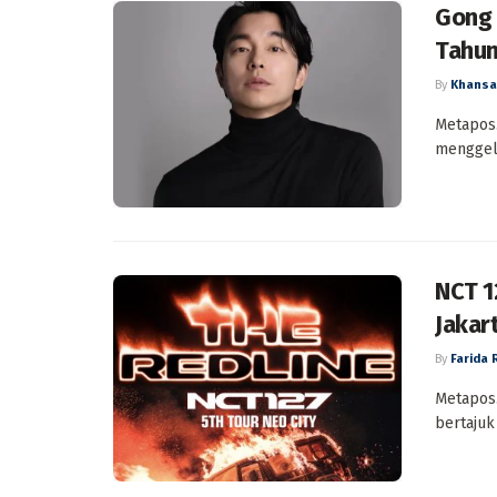
Gong 
Tahun
By
Khansa
Metapos.
menggela
NCT 1
Jakar
By
Farida 
Metapos.
bertajuk