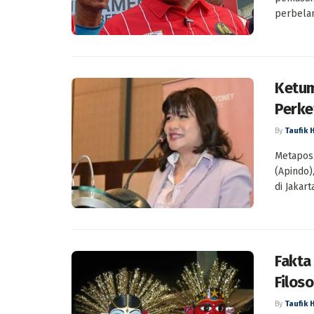
perbelanj
Ketum
Perke
By
Taufik 
Metapos.
(Apindo)
di Jakar
Fakta
Filoso
By
Taufik 