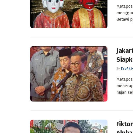
Metapos.
menggun
Betawi p
Jakar
Siapk
By
Taufik 
Metapos.
menerapk
hujan se
Fikto
Alpha