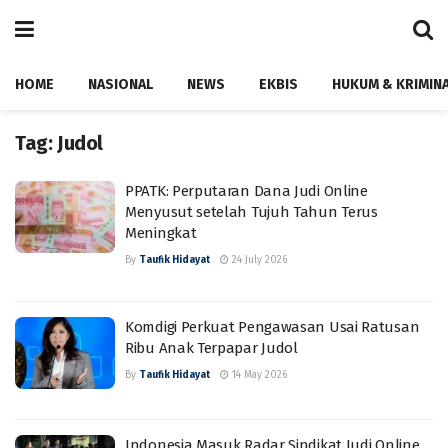
HOME
NASIONAL
NEWS
EKBIS
HUKUM & KRIMIN
Tag:
Judol
PPATK: Perputaran Dana Judi Online
Menyusut setelah Tujuh Tahun Terus
Meningkat
By
Taufik Hidayat
24 July 2026
Komdigi Perkuat Pengawasan Usai Ratusan
Ribu Anak Terpapar Judol
By
Taufik Hidayat
14 May 2026
Indonesia Masuk Radar Sindikat Judi Online