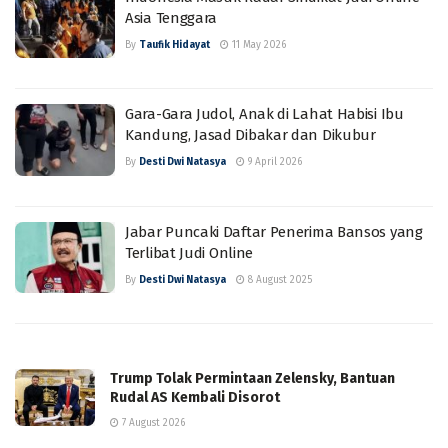
Asia Tenggara
By
Taufik Hidayat
11 May 2026
Gara-Gara Judol, Anak di Lahat Habisi Ibu
Kandung, Jasad Dibakar dan Dikubur
By
Desti Dwi Natasya
9 April 2026
Jabar Puncaki Daftar Penerima Bansos yang
Terlibat Judi Online
By
Desti Dwi Natasya
8 August 2025
Trump Tolak Permintaan Zelensky, Bantuan
Rudal AS Kembali Disorot
7 August 2026