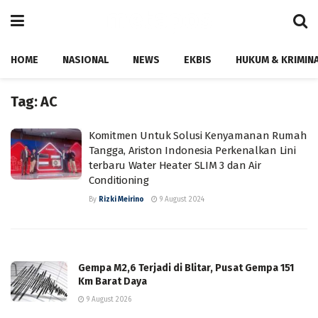
HOME
NASIONAL
NEWS
EKBIS
HUKUM & KRIMIN
Tag:
AC
Komitmen Untuk Solusi Kenyamanan Rumah
Tangga, Ariston Indonesia Perkenalkan Lini
terbaru Water Heater SLIM 3 dan Air
Conditioning
By
Rizki Meirino
9 August 2024
Gempa M2,6 Terjadi di Blitar, Pusat Gempa 151
Km Barat Daya
9 August 2026