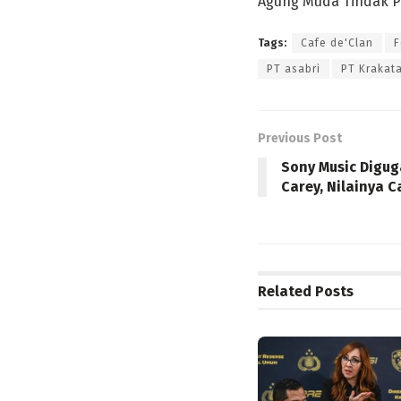
Agung Muda Tindak Pi
Tags:
Cafe de'Clan
F
PT asabri
PT Krakata
Previous Post
Sony Music Digug
Carey, Nilainya C
Related
Posts