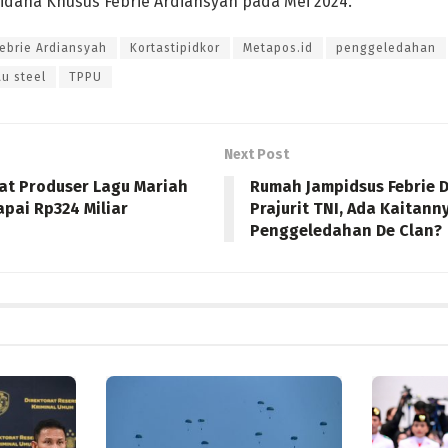
dana Khusus Febrie Ardiansyah pada Mei 2024.
ebrie Ardiansyah
Kortastipidkor
Metapos.id
penggeledahan
u steel
TPPU
Next Post
at Produser Lagu Mariah
Rumah Jampidsus Febrie D
apai Rp324 Miliar
Prajurit TNI, Ada Kaitan
Penggeledahan De Clan?