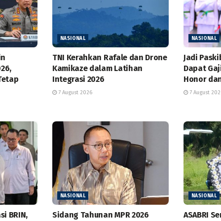
NASIONAL
NASIONAL
in
TNI Kerahkan Rafale dan Drone
Jadi Pask
26,
Kamikaze dalam Latihan
Dapat Gaji
Tetap
Integrasi 2026
Honor da
7 August 2026
7 August 202
NASIONAL
NASIONAL
si BRIN,
Sidang Tahunan MPR 2026
ASABRI S