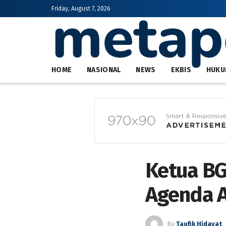
Friday, August 7, 2026
HOME
NASIONAL
NEWS
EKBIS
HUKU
Ketua BG
Agenda 
By
Taufik Hidayat