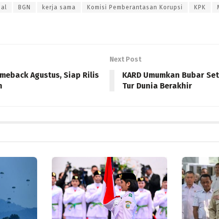
nal
BGN
kerja sama
Komisi Pemberantasan Korupsi
KPK
Next Post
meback Agustus, Siap Rilis
KARD Umumkan Bubar Set
h
Tur Dunia Berakhir