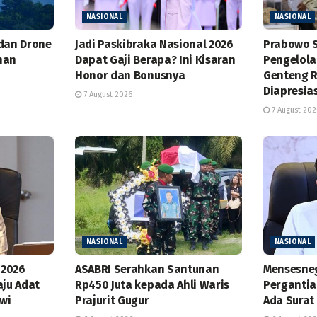
NASIONAL
NASIONAL
 dan Drone
Jadi Paskibraka Nasional 2026
Prabowo S
han
Dapat Gaji Berapa? Ini Kisaran
Pengelol
Honor dan Bonusnya
Genteng 
Diapresias
7 August 2026
7 August 202
NASIONAL
NASIONAL
 2026
ASABRI Serahkan Santunan
Mensesneg 
aju Adat
Rp450 Juta kepada Ahli Waris
Pergantia
owi
Prajurit Gugur
Ada Surat