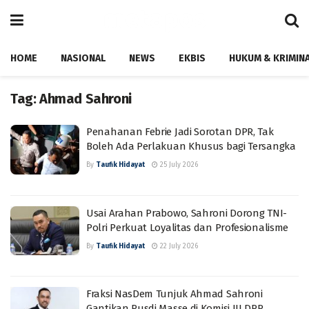
HOME
NASIONAL
NEWS
EKBIS
HUKUM & KRIMIN
Tag:
Ahmad Sahroni
Penahanan Febrie Jadi Sorotan DPR, Tak
Boleh Ada Perlakuan Khusus bagi Tersangka
By
Taufik Hidayat
25 July 2026
Usai Arahan Prabowo, Sahroni Dorong TNI-
Polri Perkuat Loyalitas dan Profesionalisme
By
Taufik Hidayat
22 July 2026
Fraksi NasDem Tunjuk Ahmad Sahroni
Gantikan Rusdi Masse di Komisi III DPR