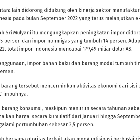
ara lain didorong didukung oleh kinerja sektor manufaktur
esia pada bulan September 2022 yang terus melanjutkan eks
uah Sri Mulyani itu mengungkapkan peningkatan impor didor
,5 persen dan impor nonmigas yang tumbuh 14 persen. Adapu
, total impor Indonesia mencapai 179,49 miliar dolar AS.
 penggunaan, impor bahan baku dan barang modal tumbuh ti
persen.
arang tersebut mencerminkan aktivitas ekonomi dari sisi 
,“ imbuhnya.
 barang konsumsi, meskipun menurun secara tahunan sebesa
aikan harga, secara kumulatif dari Januari hingga Septemb
alami pertumbuhan sebesar 3,5 persen.
h bersama otoritas terkait akan mengantisipasi berbagai ri