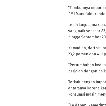
“Tumbuhnya impor ant
PMI Manufaktur Indon
Lebih lanjut, anak b
yang naik sebesar 83
hingga September 2022
Kemudian, dari sisi
23,2 persen dan 41,1 
“Pertumbuhan kedua b
berjalan dengan baik
Terkait dengan impor
antaranya karena ken
konsumsi masih meng
“Ke depan, Pemerinta