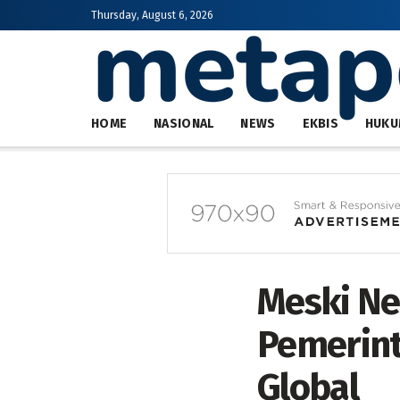
Thursday, August 6, 2026
HOME
NASIONAL
NEWS
EKBIS
HUKU
Meski Ne
Pemerint
Global