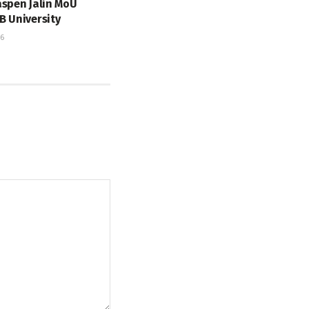
aspen Jalin MoU
B University
26