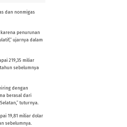
gas dan nonmigas
a karena penurunan
atif,” ujarnya dalam
ai 219,35 miliar
a tahun sebelumnya
eiring dengan
a berasal dari
elatan,” tuturnya.
ai 19,81 miliar dolar
an sebelumnya.