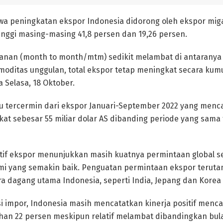
wa peningkatan ekspor Indonesia didorong oleh ekspor mi
nggi masing-masing 41,8 persen dan 19,26 persen.
lanan (month to month/mtm) sedikit melambat di antarany
oditas unggulan, total ekspor tetap meningkat secara kumul
 Selasa, 18 Oktober.
tu tercermin dari ekspor Januari-September 2022 yang mencap
kat sebesar 55 miliar dolar AS dibanding periode yang sam
tif ekspor menunjukkan masih kuatnya permintaan global s
i yang semakin baik. Penguatan permintaan ekspor terutam
a dagang utama Indonesia, seperti India, Jepang dan Korea S
si impor, Indonesia masih mencatatkan kinerja positif mencap
an 22 persen meskipun relatif melambat dibandingkan bul