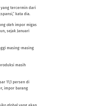
 yang tercermin dari
pansi,” kata dia.
ong oleh impor migas
n, sejak Januari
nggi masing-masing
produksi masih
r 11,1 persen di
er, impor barang
siko global yang akan