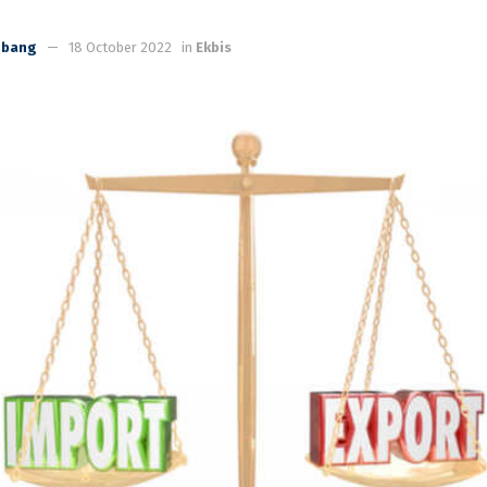
mbang
18 October 2022
in
Ekbis