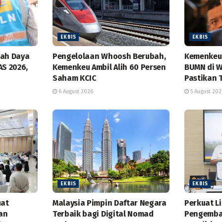
EKBIS
EKBIS
bah Daya
Pengelolaan Whoosh Berubah,
Kemenkeu 
AS 2026,
Kemenkeu Ambil Alih 60 Persen
BUMN di W
Saham KCIC
Pastikan 
6 August 2026
5 August 202
EKBIS
EKBIS
uat
Malaysia Pimpin Daftar Negara
Perkuat L
dan
Terbaik bagi Digital Nomad
Pengemba