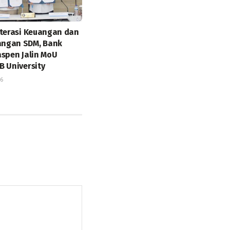
iterasi Keuangan dan
ngan SDM, Bank
aspen Jalin MoU
B University
26