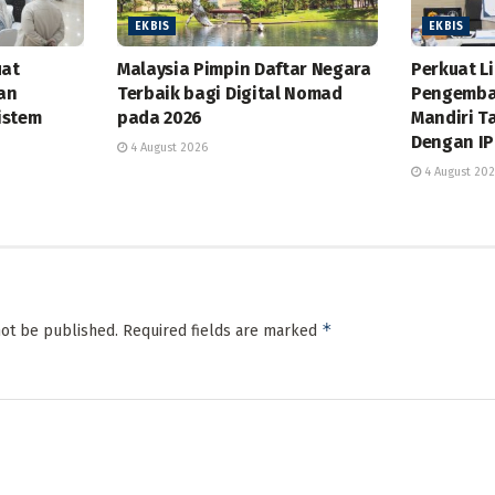
EKBIS
EKBIS
uat
Malaysia Pimpin Daftar Negara
Perkuat L
dan
Terbaik bagi Digital Nomad
Pengemba
istem
pada 2026
Mandiri T
Dengan IP
4 August 2026
4 August 20
*
not be published.
Required fields are marked