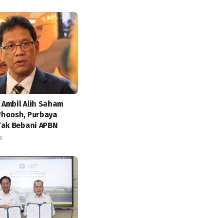
Ambil Alih Saham
hoosh, Purbaya
Tak Bebani APBN
6