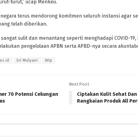
urut-turut,” ucap Menkeu.
a negara terus mendorong komitmen seluruh instansi agar 
ang telah diberikan.
sangat sulit dan menantang seperti menghadapi COVID-19, i
elakukan pengelolaan APBN serta APBD-nya secara akuntabel
os.id
Sri Mulyani
Wtp
Next Post
mer 70 Potensi Cekungan
Ciptakan Kulit Sehat Da
as
Rangkaian Produk All Per