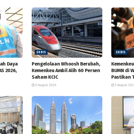
EKBIS
EKBIS
bah Daya
Pengelolaan Whoosh Berubah,
Kemenkeu 
AS 2026,
Kemenkeu Ambil Alih 60 Persen
BUMN di W
Saham KCIC
Pastikan 
6 August 2026
5 August 202