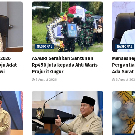
NASIONAL
NASIONAL
 2026
ASABRI Serahkan Santunan
Mensesneg 
aju Adat
Rp450 Juta kepada Ahli Waris
Pergantia
owi
Prajurit Gugur
Ada Surat
6 August 2026
6 August 20