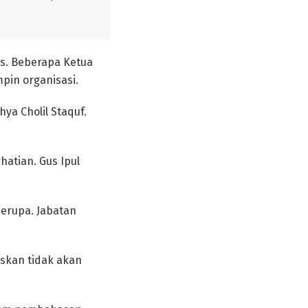
s. Beberapa Ketua
in organisasi.
ya Cholil Staquf.
hatian. Gus Ipul
serupa. Jabatan
askan tidak akan