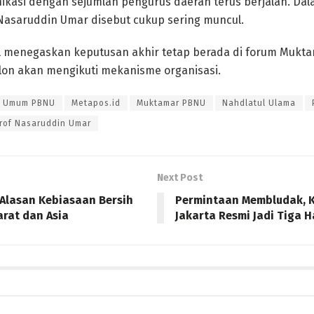
nikasi dengan sejumlah pengurus daerah terus berjalan. D
Nasaruddin Umar disebut cukup sering muncul.
ul menegaskan keputusan akhir tetap berada di forum Mukt
lon akan mengikuti mekanisme organisasi.
a Umum PBNU
Metapos.id
Muktamar PBNU
Nahdlatul Ulama
rof Nasaruddin Umar
Next Post
i Alasan Kebiasaan Bersih
Permintaan Membludak, K
arat dan Asia
Jakarta Resmi Jadi Tiga H