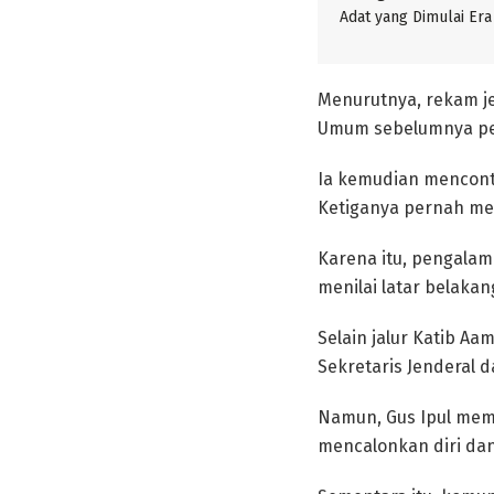
Adat yang Dimulai Era
Menurutnya, rekam j
Umum sebelumnya per
Ia kemudian menconto
Ketiganya pernah me
Karena itu, pengalam
menilai latar belaka
Selain jalur Katib Aa
Sekretaris Jenderal 
Namun, Gus Ipul mema
mencalonkan diri da