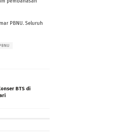
alam pembahasan
amar PBNU. Seluruh
PBNU
onser BTS di
ari