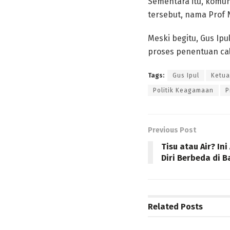
Sementara itu, komu
tersebut, nama Prof 
Meski begitu, Gus Ip
proses penentuan ca
Tags:
Gus Ipul
Ketu
Politik Keagamaan
P
Previous Post
Tisu atau Air? In
Diri Berbeda di B
Related
Posts