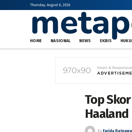
Thursday, August 6, 2026
HOME
NASIONAL
NEWS
EKBIS
HUKU
Top Skor
Haaland 
By
Farida Ratnawa