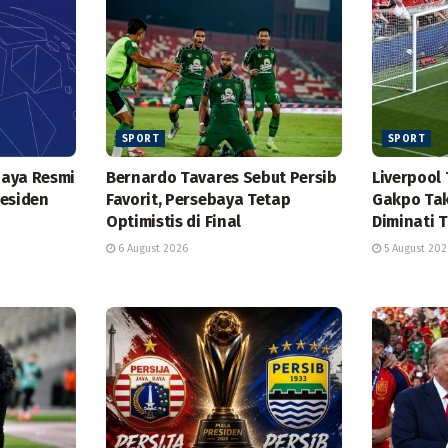
SPORT
SPORT
baya Resmi
Bernardo Tavares Sebut Persib
Liverpool
residen
Favorit, Persebaya Tetap
Gakpo Tak
Optimistis di Final
Diminati 
6 August 2026
5 August 202