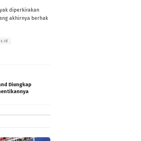
yak diperkirakan
yang akhirnya berhak
s.id
and Diungkap
ghentikannya