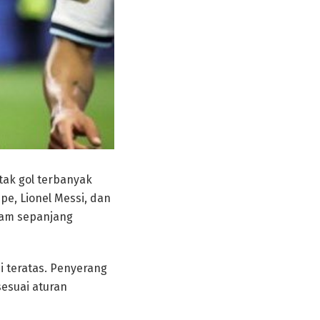
ak gol terbanyak
e, Lionel Messi, dan
ajam sepanjang
i teratas. Penyerang
esuai aturan