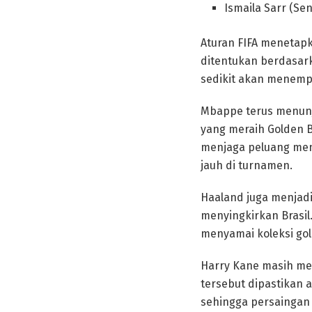
Ismaila Sarr (Sen
Aturan FIFA menetapk
ditentukan berdasark
sedikit akan menempat
Mbappe terus menunj
yang meraih Golden B
menjaga peluang men
jauh di turnamen.
Haaland juga menjad
menyingkirkan Brasil
menyamai koleksi go
Harry Kane masih mem
tersebut dipastikan 
sehingga persaingan 