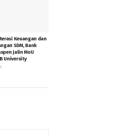
iterasi Keuangan dan
ngan SDM, Bank
aspen Jalin MoU
B University
26