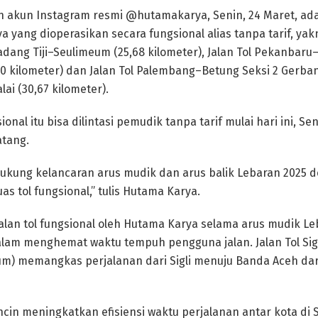
n akun Instagram resmi @hutamakarya, Senin, 24 Maret, ada 
 yang dioperasikan secara fungsional alias tanpa tarif, yakni
adang Tiji–Seulimeum (25,68 kilometer), Jalan Tol Pekanbaru
90 kilometer) dan Jalan Tol Palembang–Betung Seksi 2 Gerba
ai (30,67 kilometer).
onal itu bisa dilintasi pemudik tanpa tarif mulai hari ini, Se
atang.
ukung kelancaran arus mudik dan arus balik Lebaran 2025 
as tol fungsional,” tulis Hutama Karya.
alan tol fungsional oleh Hutama Karya selama arus mudik 
alam menghemat waktu tempuh pengguna jalan. Jalan Tol Sig
um) memangkas perjalanan dari Sigli menuju Banda Aceh dar
ncin meningkatkan efisiensi waktu perjalanan antar kota di 