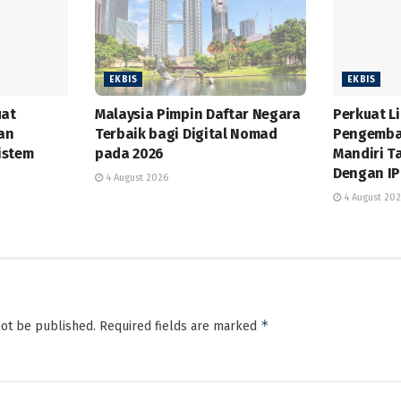
EKBIS
EKBIS
uat
Malaysia Pimpin Daftar Negara
Perkuat L
dan
Terbaik bagi Digital Nomad
Pengemba
istem
pada 2026
Mandiri T
Dengan IP
4 August 2026
4 August 20
*
not be published.
Required fields are marked