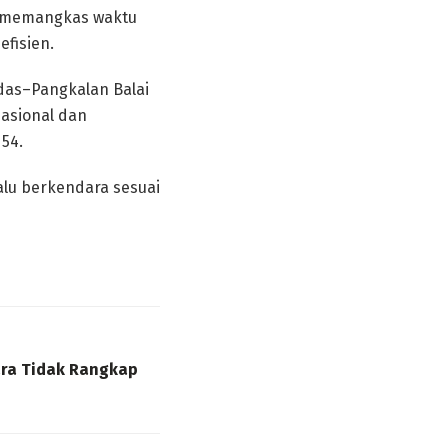
n memangkas waktu
efisien.
das–Pangkalan Balai
nasional dan
54.
lu berkendara sesuai
ara Tidak Rangkap