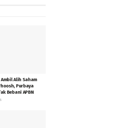
Ambil Alih Saham
hoosh, Purbaya
Tak Bebani APBN
6