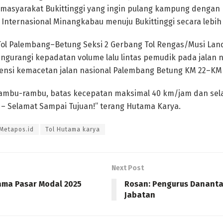
asyarakat Bukittinggi yang ingin pulang kampung denga
Internasional Minangkabau menuju Bukittinggi secara lebih 
 Tol Palembang–Betung Seksi 2 Gerbang Tol Rengas/Musi Lan
gurangi kepadatan volume lalu lintas pemudik pada jalan 
tensi kemacetan jalan nasional Palembang Betung KM 22–KM 
rambu-rambu, batas kecepatan maksimal 40 km/jam dan sela
 – Selamat Sampai Tujuan!” terang Hutama Karya.
Metapos.id
Tol Hutama karya
Next Post
ama Pasar Modal 2025
Rosan: Pengurus Danant
Jabatan