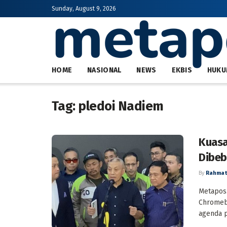
Sunday, August 9, 2026
HOME
NASIONAL
NEWS
EKBIS
HUKU
Tag:
pledoi Nadiem
Kuasa
Dibeb
By
Rahmat
Metapos.
Chromeb
agenda p