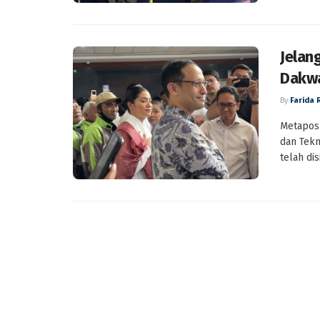
Jelan
Dakwa
By
Farida 
Metapos.
dan Tek
telah di