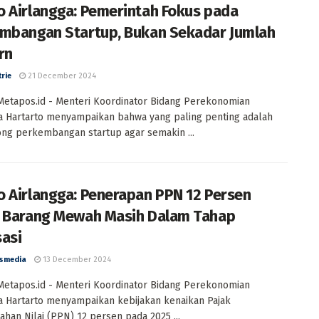
 Airlangga: Pemerintah Fokus pada
mbangan Startup, Bukan Sekadar Jumlah
rn
trie
21 December 2024
 Metapos.id - Menteri Koordinator Bidang Perekonomian
a Hartarto menyampaikan bahwa yang paling penting adalah
g perkembangan startup agar semakin ...
 Airlangga: Penerapan PPN 12 Persen
 Barang Mewah Masih Dalam Tahap
sasi
smedia
13 December 2024
 Metapos.id - Menteri Koordinator Bidang Perekonomian
a Hartarto menyampaikan kebijakan kenaikan Pajak
han Nilai (PPN) 12 persen pada 2025 ...