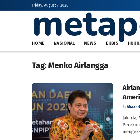
Friday, August 7, 2026
HOME
NASIONAL
NEWS
EKBIS
HUKU
Tag:
Menko Airlangga
Airla
Amer
By
Afizahri
Jakarta,
Perekono
mengeksp