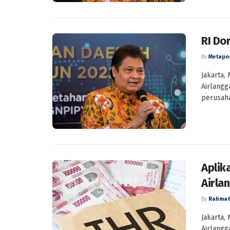
RI Do
By
Metapo
Jakarta,
Airlang
perusaha
Aplik
Airla
By
Rahmat
Jakarta,
Airlangg