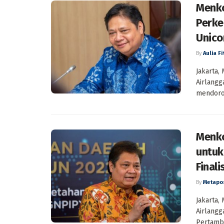
Menko
Perke
Unico
By
Aulia Fi
Jakarta,
Airlangg
mendoron
Menko
untuk
Finali
By
Metapo
Jakarta,
Airlangg
Pertamba