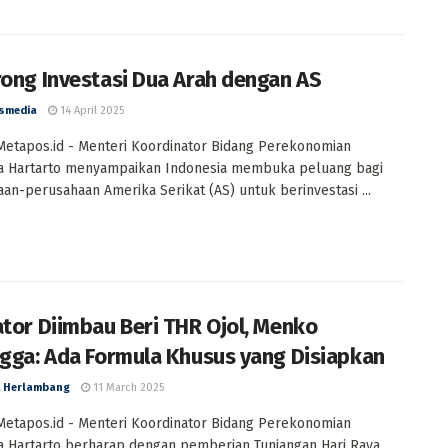
rong Investasi Dua Arah dengan AS
smedia
14 April 2025
 Metapos.id - Menteri Koordinator Bidang Perekonomian
ga Hartarto menyampaikan Indonesia membuka peluang bagi
an-perusahaan Amerika Serikat (AS) untuk berinvestasi ...
ator Diimbau Beri THR Ojol, Menko
ngga: Ada Formula Khusus yang Disiapkan
 Herlambang
11 March 2025
 Metapos.id - Menteri Koordinator Bidang Perekonomian
a Hartarto berharap dengan pemberian Tunjangan Hari Raya