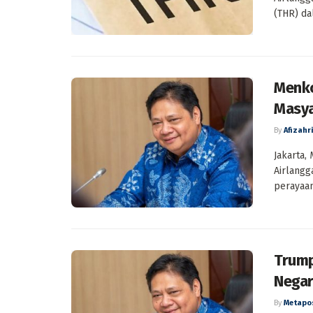
(THR) da
Menko
Masya
By
Afizahri
Jakarta,
Airlang
perayaan 
Trump
Negar
By
Metapo