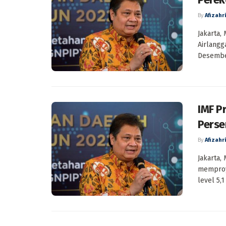
By
Afizahri
Jakarta,
Airlangg
Desember
IMF P
Perse
By
Afizahri
Jakarta,
memproy
level 5,1