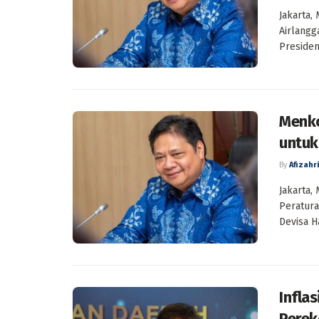
Jakarta,
Airlangg
Presiden
Menko
untuk
By
Afizahri
Jakarta,
Peratura
Devisa Ha
Inflas
Perek