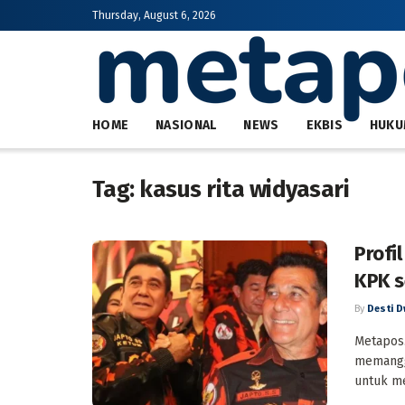
Thursday, August 6, 2026
HOME
NASIONAL
NEWS
EKBIS
HUKU
Tag:
kasus rita widyasari
Profi
KPK s
By
Desti D
Metapos.
memangg
untuk me