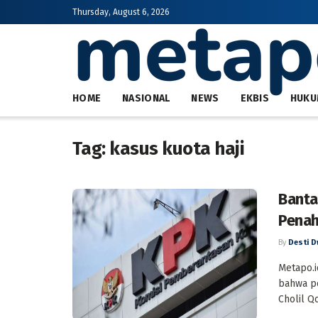
Thursday, August 6, 2026
HOME
NASIONAL
NEWS
EKBIS
HUKU
Tag:
kasus kuota haji
Bantah
Penah
By
Desti D
Metapo.i
bahwa p
Cholil Qo