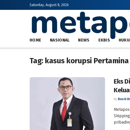
Saturday, August 8, 2026
HOME
NASIONAL
NEWS
EKBIS
HUKU
Tag:
kasus korupsi Pertamina
Eks D
Kelua
By
Desti D
Metapos.
Shipping
pribadiny