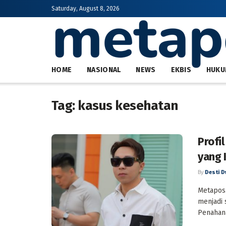
Saturday, August 8, 2026
HOME
NASIONAL
NEWS
EKBIS
HUKU
Tag:
kasus kesehatan
Profi
yang 
By
Desti D
Metapos.
menjadi 
Penahana