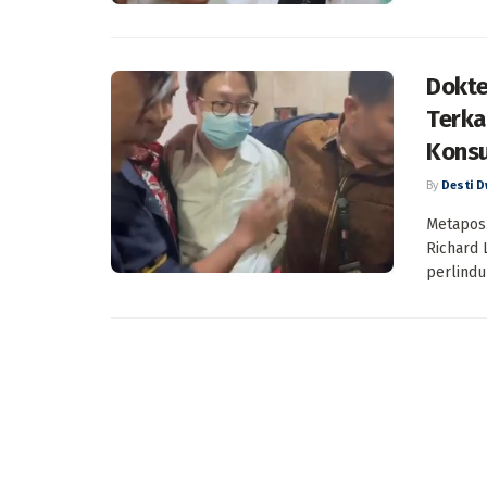
Dokte
Terka
Kons
By
Desti D
Metapos.
Richard 
perlindu