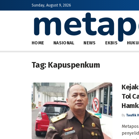
Sunday, August 9, 2026
HOME
NASIONAL
NEWS
EKBIS
HUKU
Tag:
Kapuspenkum
Kejak
Tol C
Hamk
By
Taufik 
Metapos.
penyelid