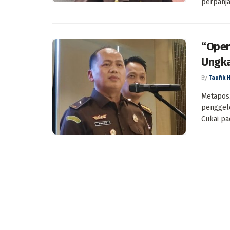
perpanja
“Oper
Ungka
By
Taufik 
Metapos.
penggele
Cukai pad