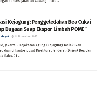
ngan konsesi jalan tol Cawang–Pluit ...
asi Kejagung: Penggeledahan Bea Cukai
p Dugaan Suap Ekspor Limbah POME”
Hidayat
24 November 2025
id, Jakarta – Kejaksaan Agung (Kejagung) melakukan
dahan di kantor pusat Direktorat Jenderal (Dirjen) Bea dan
a Rabu, 21 ...