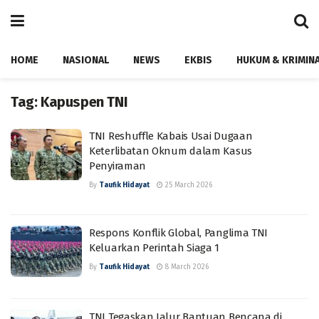
HOME
NASIONAL
NEWS
EKBIS
HUKUM & KRIMIN
Tag:
Kapuspen TNI
TNI Reshuffle Kabais Usai Dugaan
Keterlibatan Oknum dalam Kasus
Penyiraman
By
Taufik Hidayat
25 March 2026
Respons Konflik Global, Panglima TNI
Keluarkan Perintah Siaga 1
By
Taufik Hidayat
8 March 2026
TNI Tegaskan Jalur Bantuan Bencana di