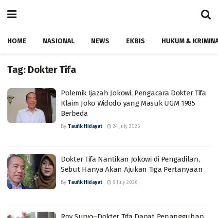
HOME
NASIONAL
NEWS
EKBIS
HUKUM & KRIMIN
Tag:
Dokter Tifa
Polemik Ijazah Jokowi, Pengacara Dokter Tifa
Klaim Joko Widodo yang Masuk UGM 1985
Berbeda
By
Taufik Hidayat
24 July 2026
Dokter Tifa Nantikan Jokowi di Pengadilan,
Sebut Hanya Akan Ajukan Tiga Pertanyaan
By
Taufik Hidayat
8 July 2026
Roy Suryo–Dokter Tifa Dapat Penangguhan