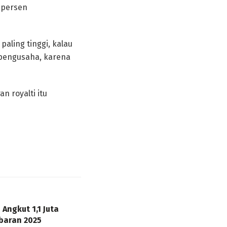
 persen
paling tinggi, kalau
 pengusaha, karena
n royalti itu
Angkut 1,1 Juta
baran 2025