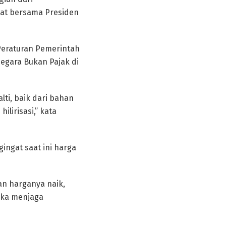
apat bersama Presiden
 Peraturan Pemerintah
egara Bukan Pajak di
lti, baik dari bahan
lirisasi,” kata
ingat saat ini harga
an harganya naik,
gka menjaga