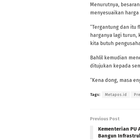
Menurutnya, besaran 
menyesuaikan harga 
“Tergantung dan itu f
harganya lagi turun,
kita butuh pengusaha 
Bahlil kemudian mene
ditujukan kepada sem
“Kena dong, masa engg
Tags:
Metapos.id
Pr
Previous Post
Kementerian PU A
Bangun Infrastru