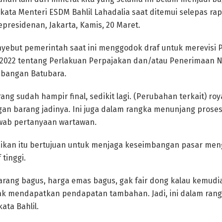
kata Menteri ESDM Bahlil Lahadalia saat ditemui selepas r
epresidenan, Jakarta, Kamis, 20 Maret.
enyebut pemerintah saat ini menggodok draf untuk merevisi
 2022 tentang Perlakuan Perpajakan dan/atau Penerimaan N
bangan Batubara.
g sudah hampir final, sedikit lagi. (Perubahan terkait) roya
n barang jadinya. Ini juga dalam rangka menunjang proses hi
wab pertanyaan wartawan.
ikan itu bertujuan untuk menjaga keseimbangan pasar meng
 tinggi.
karang bagus, harga emas bagus, gak fair dong kalau kemudi
ak mendapatkan pendapatan tambahan. Jadi, ini dalam ran
ata Bahlil.