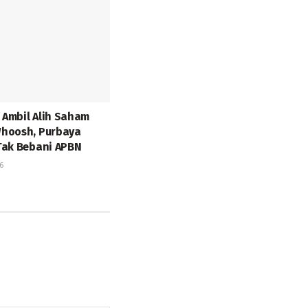
Ambil Alih Saham
hoosh, Purbaya
Tak Bebani APBN
6