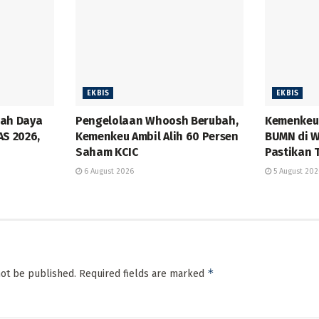
EKBIS
EKBIS
bah Daya
Pengelolaan Whoosh Berubah,
Kemenkeu 
AS 2026,
Kemenkeu Ambil Alih 60 Persen
BUMN di W
Saham KCIC
Pastikan 
6 August 2026
5 August 202
*
not be published.
Required fields are marked