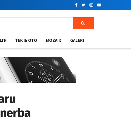
LTH
TEK & OTO
MOZAIK
GALERI
aru
inerba