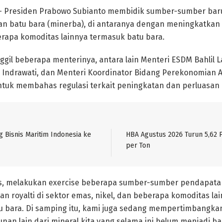
 Presiden Prabowo Subianto membidik sumber-sumber bar
dan batu bara (minerba), di antaranya dengan meningkatkan 
erapa komoditas lainnya termasuk batu bara.
il beberapa menterinya, antara lain Menteri ESDM Bahlil L
 Indrawati, dan Menteri Koordinator Bidang Perekonomian A
untuk membahas regulasi terkait peningkatan dan perluasan r
g Bisnis Maritim Indonesia ke
HBA Agustus 2026 Turun 5,62 P
per Ton
, melakukan exercise beberapa sumber-sumber pendapatan
n royalti di sektor emas, nikel, dan beberapa komoditas lai
u bara. Di samping itu, kami juga sedang mempertimbangka
nan lain dari mineral kita yang selama ini belum menjadi ba