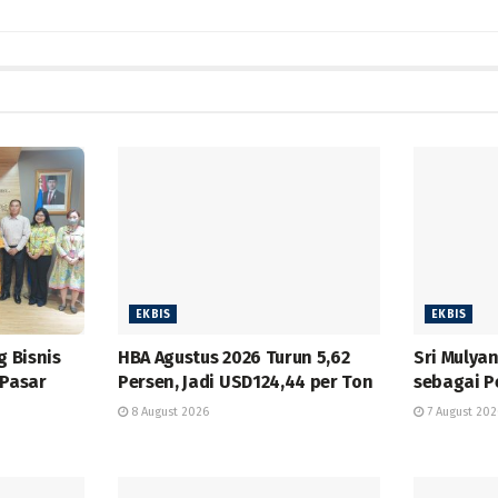
EKBIS
EKBIS
g Bisnis
HBA Agustus 2026 Turun 5,62
Sri Mulyan
 Pasar
Persen, Jadi USD124,44 per Ton
sebagai P
8 August 2026
7 August 202