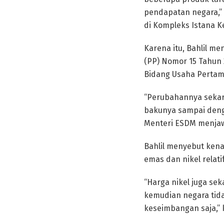
pendapatan negara,” 
di Kompleks Istana K
Karena itu, Bahlil m
(PP) Nomor 15 Tahun
Bidang Usaha Pertam
“Perubahannya sekaran
bakunya sampai denga
Menteri ESDM menja
Bahlil menyebut kena
emas dan nikel relatif
“Harga nikel juga se
kemudian negara tid
keseimbangan saja,” k