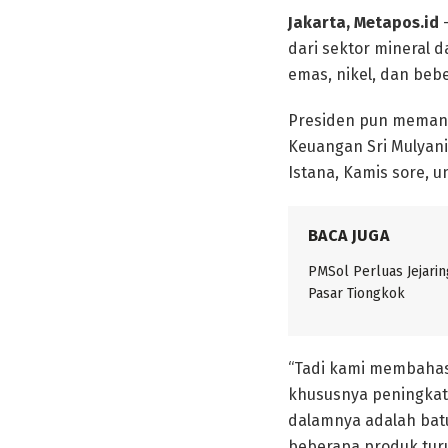
Jakarta, Metapos.id
–
dari sektor mineral 
emas, nikel, dan beb
Presiden pun memangg
Keuangan Sri Mulyani
Istana, Kamis sore, 
BACA JUGA
PMSol Perluas Jejarin
Pasar Tiongkok
“Tadi kami membahas
khususnya peningkata
dalamnya adalah bat
beberapa produk turu