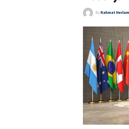
By
Rahmat Herla