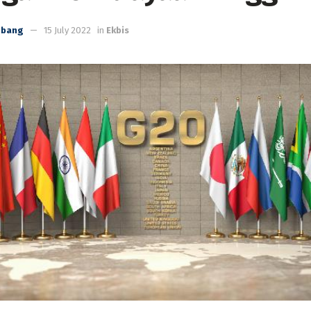
mbang
15 July 2022
in
Ekbis