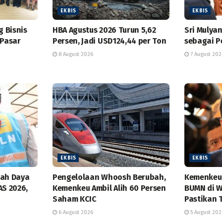
EKBIS
EKBIS
g Bisnis
HBA Agustus 2026 Turun 5,62
Sri Mulyan
 Pasar
Persen, Jadi USD124,44 per Ton
sebagai P
8 August 2026
7 August 202
EKBIS
EKBIS
bah Daya
Pengelolaan Whoosh Berubah,
Kemenkeu 
AS 2026,
Kemenkeu Ambil Alih 60 Persen
BUMN di W
Saham KCIC
Pastikan 
6 August 2026
5 August 202