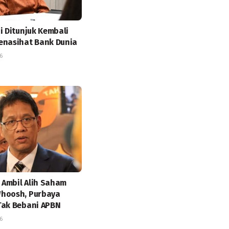
i Ditunjuk Kembali
enasihat Bank Dunia
6
Ambil Alih Saham
hoosh, Purbaya
Tak Bebani APBN
6