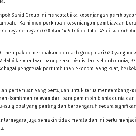
ia.
pok Sahid Group ini mencatat jika kesenjangan pembiayaan 
rtambah. “Kami memperkiraan kesenjangan pembiayaan berad
ntara negara-negara G20 dan 14,9 triliun dolar AS di seluruh d
.
B20 merupakan merupakan outreach group dari G20 yang mew
 Melalui keberadaan para pelaku bisnis dari seluruh dunia, B
 sebagai penggerak pertumbuhan ekonomi yang kuat, berkel
lah pertemuan yang bertujuan untuk terus mengembangka
n-komitmen relevan dari para pemimpin bisnis dunia dan o
-isu global yang penting dan berpengaruh secara signifikan
antarnegara juga semakin tidak merata dan ini perlu menjadi
a.