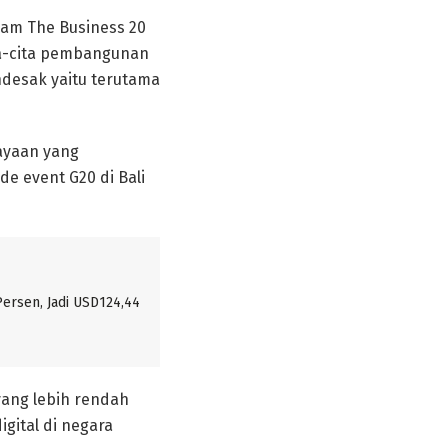
lam The Business 20
a-cita pembangunan
ndesak yaitu terutama
iayaan yang
de event G20 di Bali
ersen, Jadi USD124,44
yang lebih rendah
gital di negara