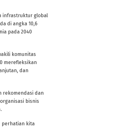
infrastruktur global
a di angka 10,6
unia pada 2040
akili komunitas
20 merefleksikan
anjutan, dan
n rekomendasi dan
rganisasi bisnis
.
 perhatian kita