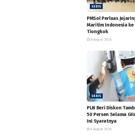
EKBIS
PMSol Perluas Jejarin
Maritim Indonesia ke
Tiongkok
8 August 2026
EKBIS
PLN Beri Diskon Tam
50 Persen Selama GII
Ini Syaratnya
6 August 2026