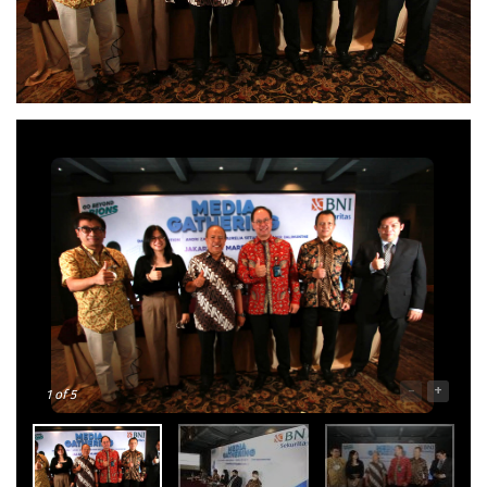
-
+
1
of 5