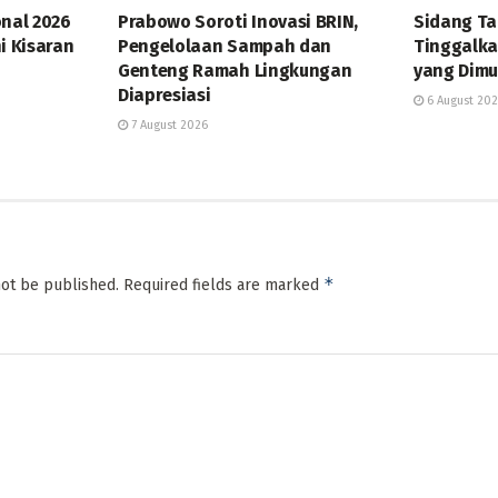
onal 2026
Prabowo Soroti Inovasi BRIN,
Sidang T
i Kisaran
Pengelolaan Sampah dan
Tinggalka
Genteng Ramah Lingkungan
yang Dimu
Diapresiasi
6 August 20
7 August 2026
*
not be published.
Required fields are marked