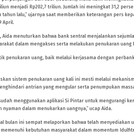
iliun menjadi Rp202,7 triliun. Jumlah ini meningkat 31,2 perse
n tahun lalu,” ujarnya saat memberikan keterangan pers ke
 April.
 Aida menuturkan bahwa bank sentral menjalankan sejumlah
akat dalam mengakses serta melakukan penukaran uang 
ik penukaran uang, baik melalui kerjasama dengan perbanka
kan sistem penukaran uang kali ini mesti melalui mekanis
menghindari antrian yang mengular serta penumpukan massa
 sudah menggunakan aplikasi Si Pintar untuk mengurangi 
ih nyaman dalam menukarkan uangnya,” ucap Aida.
al bulan ini sempat melaporkan bahwa telah menyediakan u
uk memenuhi kebutuhan masyarakat dalam momentum Idulfitr