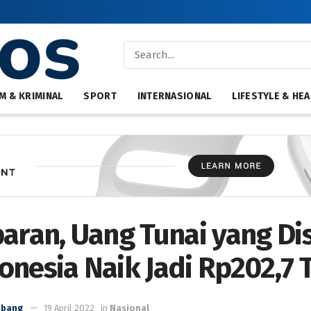
M & KRIMINAL
SPORT
INTERNASIONAL
LIFESTYLE & HEA
baran, Uang Tunai yang Di
nesia Naik Jadi Rp202,7 T
mbang
19 April 2022
in
Nasional