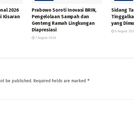
onal 2026
Prabowo Soroti Inovasi BRIN,
Sidang T
i Kisaran
Pengelolaan Sampah dan
Tinggalka
Genteng Ramah Lingkungan
yang Dimu
Diapresiasi
6 August 20
7 August 2026
*
not be published.
Required fields are marked