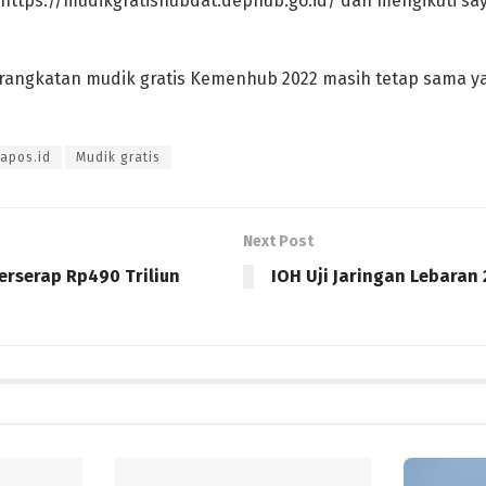
 https://mudikgratishubdat.dephub.go.id/ dan mengikuti sa
angkatan mudik gratis Kemenhub 2022 masih tetap sama yak
apos.id
Mudik gratis
Next Post
erserap Rp490 Triliun
IOH Uji Jaringan Lebaran 