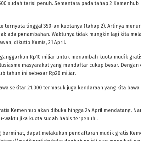
.500 sudah terisi penuh. Sementara pada tahap 2 Kemenhub
te ternyata tinggal 350-an kuotanya (tahap 2). Artinya menu
nggak ada penambahan. Waktunya tidak mungkin lagi kita m
an, dikutip Kamis, 21 April.
anggarkan Rp10 miliar untuk menambah kuota mudik gratis
antusiasme masyarakat yang mendaftar cukup besar. Dengan
b tahun ini sebesar Rp20 miliar.
 bawa sekitar 21.000 termasuk juga kendaraan yang kita bawa s
ratis Kemenhub akan dibuka hingga 24 April mendatang. N
u-waktu jika kuota sudah habis terpenuhi.
g berminat, dapat melakukan pendaftaran mudik gratis Kem