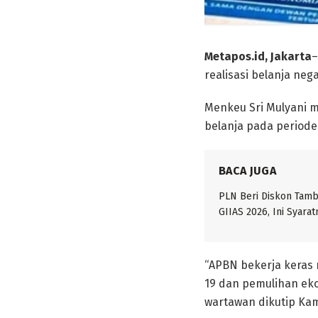
Metapos.id, Jakarta
–
realisasi belanja neg
Menkeu Sri Mulyani 
belanja pada period
BACA JUGA
PLN Beri Diskon Tam
GIIAS 2026, Ini Syarat
“APBN bekerja keras
19 dan pemulihan eko
wartawan dikutip Kami