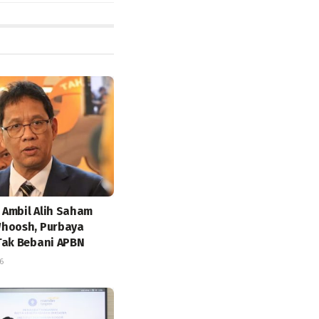
Ambil Alih Saham
hoosh, Purbaya
Tak Bebani APBN
6