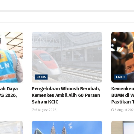
EKBIS
EKBIS
bah Daya
Pengelolaan Whoosh Berubah,
Kemenkeu 
AS 2026,
Kemenkeu Ambil Alih 60 Persen
BUMN di W
Saham KCIC
Pastikan 
6 August 2026
5 August 202