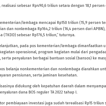
realisasi sebesar Rp490,6 triliun setara dengan 18,1 persen
kementerian/lembaga mencapai Rp150 triliun (15,9 persen t
an dan nonlembaga Rp164,2 triliun (16,4 persen dari APBN),
(TKDD) sebesar Rp176,5 triliun,” tuturnya.
lanjutkan, pada pos kementerian/lembaga dimanfaatkan u
 kegiatan operasional, program kegiatan mulai dari pengada
n, serta penyaluran berbagai bantuan sosial (bansos) ke mas
 pos belanja nonkementerian dan nonlembaga diarahkan un
ayaran pensiunan, serta jaminan kesehatan.
lisasinya didukung oleh kepatuhan daerah dalam menyampai
enyaluran dana BOS reguler TA 2022 tahap I.
faktor pembiayaan investasi juga sudah terealisasi Rp15 triliu