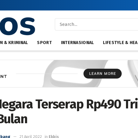
M & KRIMINAL
SPORT
INTERNASIONAL
LIFESTYLE & HEA
Negara Terserap Rp490 Tri
Bulan
mbang
21 April 2022
in
Ekbis