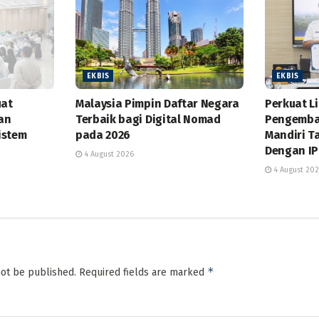
EKBIS
EKBIS
uat
Malaysia Pimpin Daftar Negara
Perkuat L
dan
Terbaik bagi Digital Nomad
Pengemba
istem
pada 2026
Mandiri T
Dengan IP
4 August 2026
4 August 20
*
not be published.
Required fields are marked