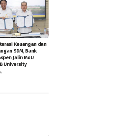
iterasi Keuangan dan
ngan SDM, Bank
aspen Jalin MoU
B University
26