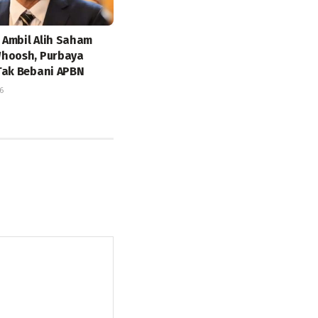
Ambil Alih Saham
hoosh, Purbaya
Tak Bebani APBN
6