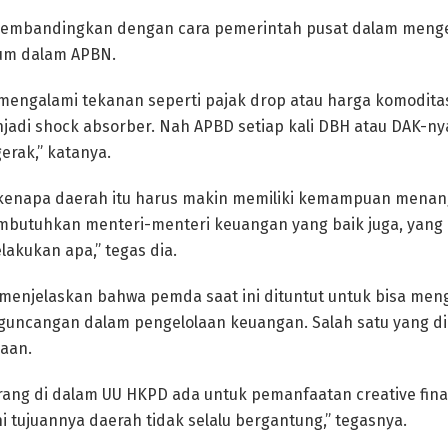
membandingkan dengan cara pemerintah pusat dalam menge
um dalam APBN.
t mengalami tekanan seperti pajak drop atau harga komoditas
adi shock absorber. Nah APBD setiap kali DBH atau DAK-ny
erak,” katanya.
 kenapa daerah itu harus makin memiliki kemampuan menang
embutuhkan menteri-menteri keuangan yang baik juga, yan
lakukan apa,” tegas dia.
 menjelaskan bahwa pemda saat ini dituntut untuk bisa men
guncangan dalam pengelolaan keuangan. Salah satu yang di
aan.
rang di dalam UU HKPD ada untuk pemanfaatan creative fin
ni tujuannya daerah tidak selalu bergantung,” tegasnya.