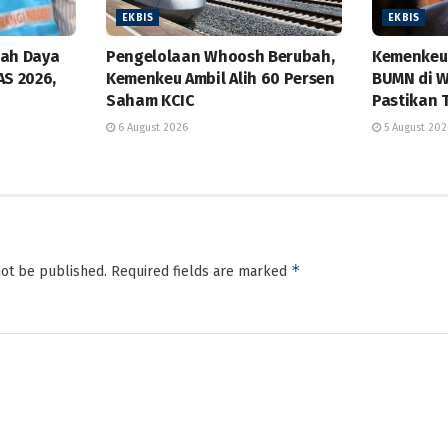
EKBIS
EKBIS
bah Daya
Pengelolaan Whoosh Berubah,
Kemenkeu 
AS 2026,
Kemenkeu Ambil Alih 60 Persen
BUMN di W
Saham KCIC
Pastikan 
6 August 2026
5 August 202
*
not be published.
Required fields are marked