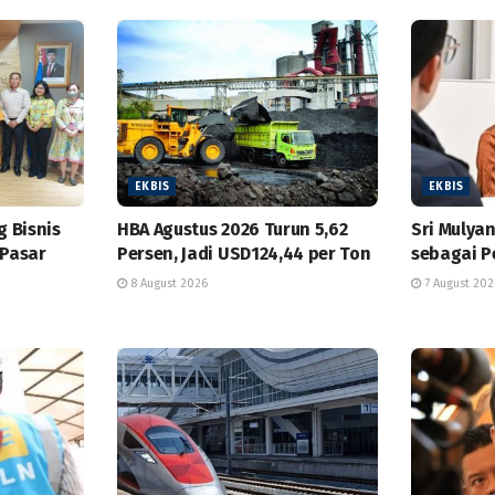
EKBIS
EKBIS
g Bisnis
HBA Agustus 2026 Turun 5,62
Sri Mulyan
 Pasar
Persen, Jadi USD124,44 per Ton
sebagai P
8 August 2026
7 August 202