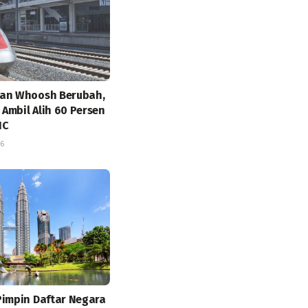
aan Whoosh Berubah,
Ambil Alih 60 Persen
IC
26
Pimpin Daftar Negara