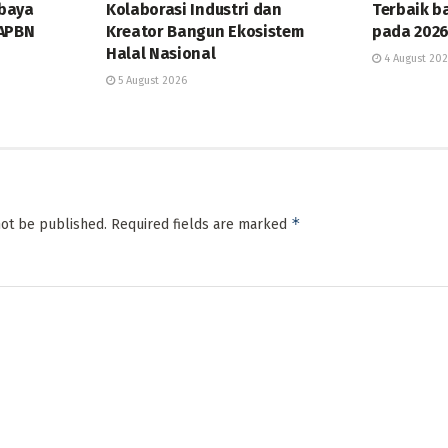
baya
Kolaborasi Industri dan
Terbaik b
 APBN
Kreator Bangun Ekosistem
pada 202
Halal Nasional
4 August 20
5 August 2026
*
not be published.
Required fields are marked