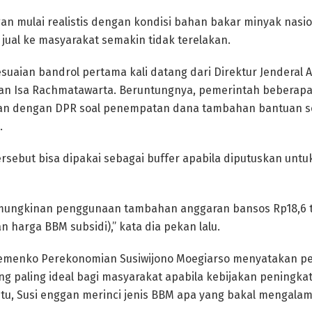
n mulai realistis dengan kondisi bahan bakar minyak nasio
jual ke masyarakat semakin tidak terelakan.
suaian bandrol pertama kali datang dari Direktur Jenderal 
n Isa Rachmatawarta. Beruntungnya, pemerintah beberapa b
n dengan DPR soal penempatan dana tambahan bantuan so
.
tersebut bisa dipakai sebagai buffer apabila diputuskan unt
kemungkinan penggunaan tambahan anggaran bansos Rp18,6 tr
 harga BBM subsidi),” kata dia pekan lalu.
Kemenko Perekonomian Susiwijono Moegiarso menyatakan p
 paling ideal bagi masyarakat apabila kebijakan peningka
itu, Susi enggan merinci jenis BBM apa yang bakal mengalami