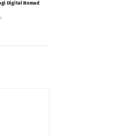
agi Digital Nomad
6
26