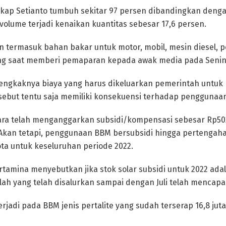
gkap Setianto tumbuh sekitar 97 persen dibandingkan deng
volume terjadi kenaikan kuantitas sebesar 17,6 persen.
n termasuk bahan bakar untuk motor, mobil, mesin diesel, p
ring saat memberi pemaparan kepada awak media pada Senin,
bengkaknya biaya yang harus dikeluarkan pemerintah untu
sebut tentu saja memiliki konsekuensi terhadap penggunaa
ara telah menganggarkan subsidi/kompensasi sebesar Rp502 
 Akan tetapi, penggunaan BBM bersubsidi hingga pertengah
a untuk keseluruhan periode 2022.
rtamina menyebutkan jika stok solar subsidi untuk 2022 ada
mlah yang telah disalurkan sampai dengan Juli telah mencapai 9,
rjadi pada BBM jenis pertalite yang sudah terserap 16,8 juta k