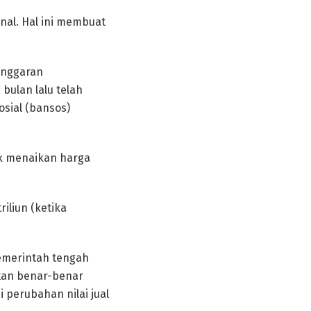
nal. Hal ini membuat
Anggaran
ulan lalu telah
sial (bansos)
uk menaikan harga
iliun (ketika
emerintah tengah
tan benar-benar
 perubahan nilai jual