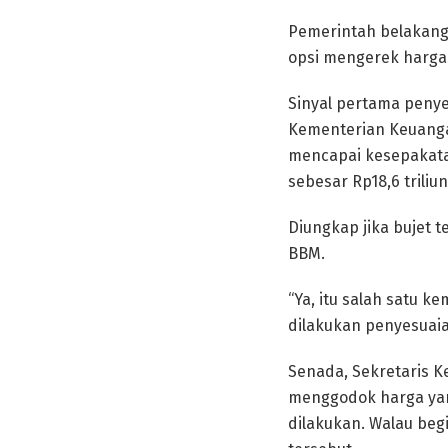
Pemerintah belakanga
opsi mengerek harga 
Sinyal pertama penye
Kementerian Keuanga
mencapai kesepakata
sebesar Rp18,6 triliun
Diungkap jika bujet 
BBM.
“Ya, itu salah satu 
dilakukan penyesuaian
Senada, Sekretaris 
menggodok harga yang
dilakukan. Walau beg