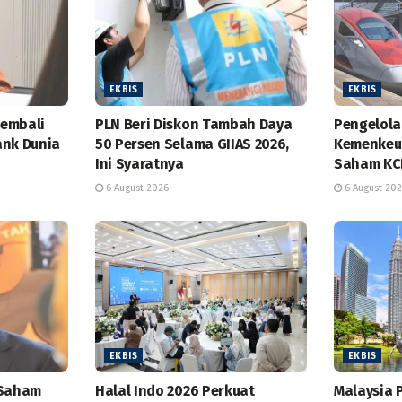
EKBIS
EKBIS
Kembali
PLN Beri Diskon Tambah Daya
Pengelol
ank Dunia
50 Persen Selama GIIAS 2026,
Kemenkeu 
Ini Syaratnya
Saham KC
6 August 2026
6 August 20
EKBIS
EKBIS
 Saham
Halal Indo 2026 Perkuat
Malaysia 