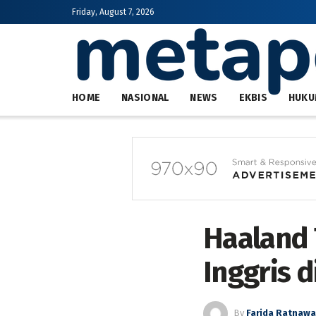
Friday, August 7, 2026
HOME
NASIONAL
NEWS
EKBIS
HUKU
Haaland 
Inggris d
By
Farida Ratnawa