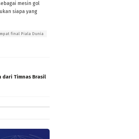
ebagai mesin gol
ukan siapa yang
mpat final Piala Dunia
dari Timnas Brasil