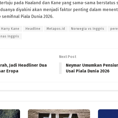
tertuju pada Haaland dan Kane yang sama-sama berstatus s
duanya diyakini akan menjadi faktor penting dalam menent
semifinal Piala Dunia 2026.
Harry Kane
Headline
Metapos.id
Norwegia vs Inggris
pere
nas Inggris
Next Post
rah, Jadi Headliner Dua
Neymar Umumkan Pensiun 
sar Eropa
Usai Piala Dunia 2026