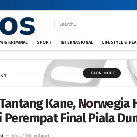
M & KRIMINAL
SPORT
INTERNASIONAL
LIFESTYLE & HEA
Tantang Kane, Norwegia 
i Perempat Final Piala Du
ti
6 July 2026
in
Sport