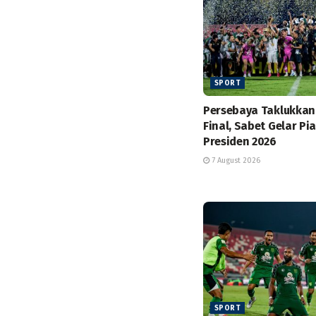
SPORT
Persebaya Taklukkan 
Final, Sabet Gelar Pia
Presiden 2026
7 August 2026
SPORT