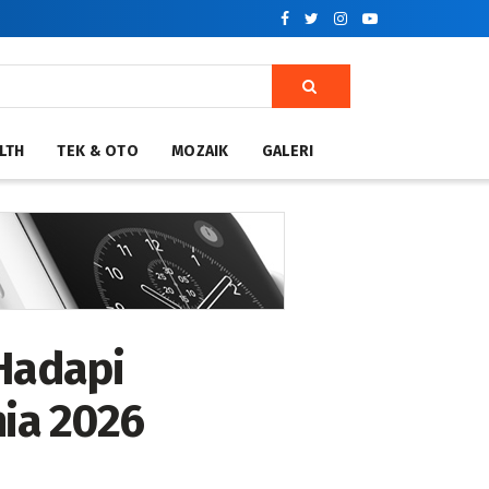
LTH
TEK & OTO
MOZAIK
GALERI
Hadapi
nia 2026