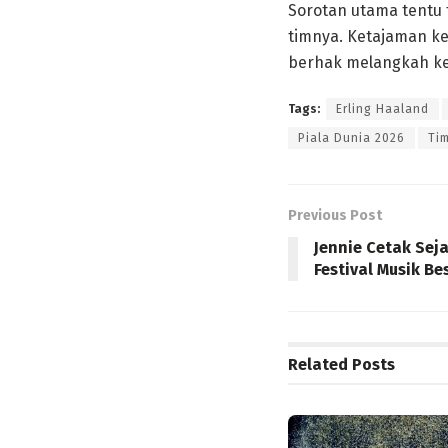
Sorotan utama tentu 
timnya. Ketajaman ke
berhak melangkah ke 
Tags:
Erling Haaland
Piala Dunia 2026
Tim
Previous Post
Jennie Cetak Seja
Festival Musik Be
Related
Posts