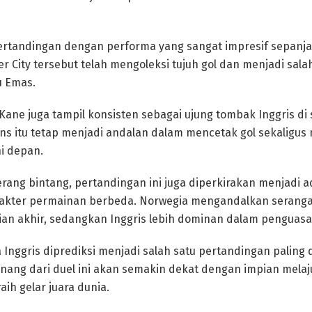
rtandingan dengan performa yang sangat impresif sepanjan
 City tersebut telah mengoleksi tujuh gol dan menjadi sala
u Emas.
 Kane juga tampil konsisten sebagai ujung tombak Inggris d
ns itu tetap menjadi andalan dalam mencetak gol sekaligu
ni depan.
erang bintang, pertandingan ini juga diperkirakan menjadi a
arakter permainan berbeda. Norwegia mengandalkan serang
aian akhir, sedangkan Inggris lebih dominan dalam penguasa
 Inggris diprediksi menjadi salah satu pertandingan paling
nang dari duel ini akan semakin dekat dengan impian melaju 
ih gelar juara dunia.