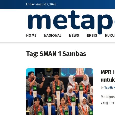
Friday, August 7, 2026
HOME
NASIONAL
NEWS
EKBIS
HUKU
Tag:
SMAN 1 Sambas
MPR H
untuk 
By
Taufik 
Metapos.
yang mem