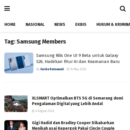
HOME
NASIONAL
NEWS
EKBIS
HUKUM & KRIMIN
Tag:
Samsung Members
Samsung Rilis One UI 9 Beta untuk Galaxy
S26, Hadirkan Fitur AI dan Keamanan Baru
By
Farida Ratnawati
14 May 2026
XLSMART Optimalkan BTS 5G di Semarang demi
Pengalaman Digital yang Lebih Andal
6 August 2026
Gigi Hadid dan Bradley Cooper Dikabarkan
Menikah usai Kepergok Pakai Cincin Couple