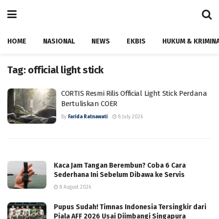
HOME
NASIONAL
NEWS
EKBIS
HUKUM & KRIMIN
Tag:
official light stick
CORTIS Resmi Rilis Official Light Stick Perdana
Bertuliskan COER
By
Farida Ratnawati
8 July 2026
Kaca Jam Tangan Berembun? Coba 6 Cara
Sederhana Ini Sebelum Dibawa ke Servis
8 August 2026
Pupus Sudah! Timnas Indonesia Tersingkir dari
Piala AFF 2026 Usai Diimbangi Singapura