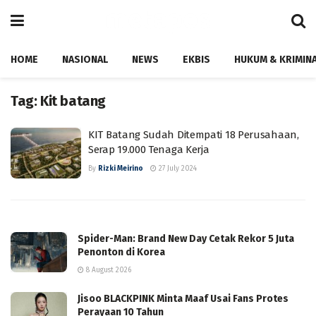
HOME
NASIONAL
NEWS
EKBIS
HUKUM & KRIMIN
Tag:
Kit batang
KIT Batang Sudah Ditempati 18 Perusahaan,
Serap 19.000 Tenaga Kerja
By
Rizki Meirino
27 July 2024
Spider-Man: Brand New Day Cetak Rekor 5 Juta
Penonton di Korea
8 August 2026
Jisoo BLACKPINK Minta Maaf Usai Fans Protes
Perayaan 10 Tahun