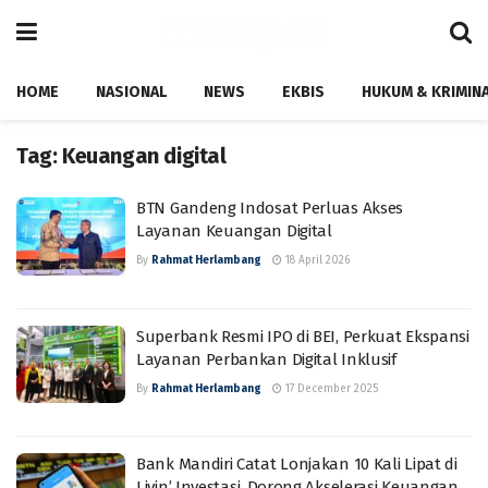
HOME
NASIONAL
NEWS
EKBIS
HUKUM & KRIMIN
Tag:
Keuangan digital
BTN Gandeng Indosat Perluas Akses
Layanan Keuangan Digital
By
Rahmat Herlambang
18 April 2026
Superbank Resmi IPO di BEI, Perkuat Ekspansi
Layanan Perbankan Digital Inklusif
By
Rahmat Herlambang
17 December 2025
Bank Mandiri Catat Lonjakan 10 Kali Lipat di
Livin’ Investasi, Dorong Akselerasi Keuangan