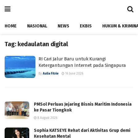
HOME
NASIONAL
NEWS
EKBIS
HUKUM & KRIMIN
Tag:
kedaulatan digital
RI Cari Jalur Baru untuk Kurangi
Ketergantungan Internet pada Singapura
By
Aulia Fitrie
16 June 2026
PMSol Perluas Jejaring Bisnis Maritim Indonesia
ke Pasar Tiongkok
8 August 2026
Sophia KATSEYE Rehat dari Aktivitas Grup demi
Kesehatan Mental