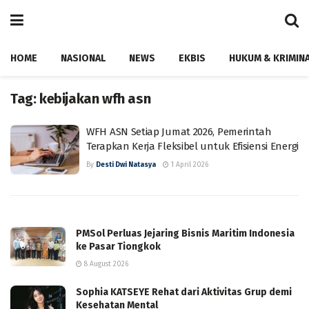
HOME
NASIONAL
NEWS
EKBIS
HUKUM & KRIMIN
Tag:
kebijakan wfh asn
WFH ASN Setiap Jumat 2026, Pemerintah
Terapkan Kerja Fleksibel untuk Efisiensi Energi
By
Desti Dwi Natasya
1 April 2026
PMSol Perluas Jejaring Bisnis Maritim Indonesia
ke Pasar Tiongkok
8 August 2026
Sophia KATSEYE Rehat dari Aktivitas Grup demi
Kesehatan Mental