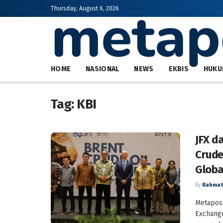
Thursday, August 6, 2026
HOME
NASIONAL
NEWS
EKBIS
HUKU
Tag:
KBI
JFX d
Crude
Globa
By
Rahmat
Metapos.
Exchange