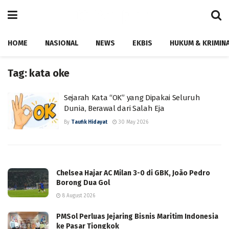
HOME
NASIONAL
NEWS
EKBIS
HUKUM & KRIMIN
Tag:
kata oke
Sejarah Kata “OK” yang Dipakai Seluruh
Dunia, Berawal dari Salah Eja
By
Taufik Hidayat
30 May 2026
Chelsea Hajar AC Milan 3-0 di GBK, João Pedro
Borong Dua Gol
8 August 2026
PMSol Perluas Jejaring Bisnis Maritim Indonesia
ke Pasar Tiongkok