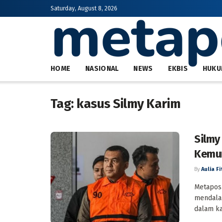
Saturday, August 8, 2026
HOME
NASIONAL
NEWS
EKBIS
HUKU
Tag:
kasus Silmy Karim
Silmy
Kemun
By
Aulia Fi
Metapos.
mendala
dalam ka