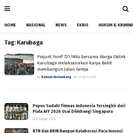
HOME
NASIONAL
NEWS
EKBIS
HUKUM & KRIMIN
Tag:
Karubaga
Prajurit Yonif 721/Mks bersama Warga Distrik
Karubaga melaksanakan Karya Bakti
membangun Jalan Gereja
By
Rahmat Herlambang
30 April 2023
Pupus Sudah! Timnas Indonesia Tersingkir dari
Piala AFF 2026 Usai Diimbangi Singapura
8 August 2026
BTN dan BRIN Bangun Kolaborasi Pacu Inovasi