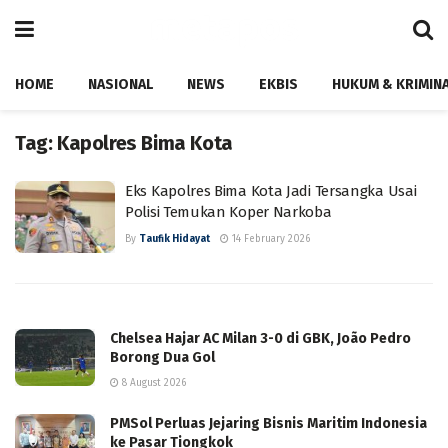
HOME
NASIONAL
NEWS
EKBIS
HUKUM & KRIMIN
Tag:
Kapolres Bima Kota
Eks Kapolres Bima Kota Jadi Tersangka Usai
Polisi Temukan Koper Narkoba
By
Taufik Hidayat
14 February 2026
Chelsea Hajar AC Milan 3-0 di GBK, João Pedro
Borong Dua Gol
8 August 2026
PMSol Perluas Jejaring Bisnis Maritim Indonesia
ke Pasar Tiongkok