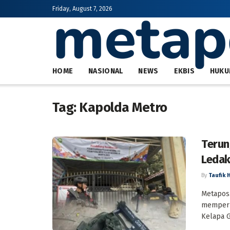
Friday, August 7, 2026
HOME
NASIONAL
NEWS
EKBIS
HUKU
Tag:
Kapolda Metro
Terun
Ledak
By
Taufik 
Metapos.
memperli
Kelapa Ga