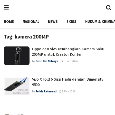
HOME
NASIONAL
NEWS
EKBIS
HUKUM & KRIMIN
Tag:
kamera 200MP
Oppo dan Vivo Kembangkan Kamera Saku
200MP untuk Kreator Konten
By
Desti Dwi Natasya
5 June 2026
Vivo X Fold 6 Siap Hadir dengan Dimensity
9500
By
Farida Ratnawati
8 May 2026