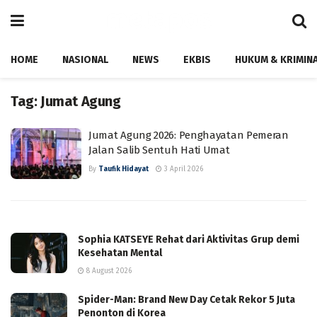
HOME
NASIONAL
NEWS
EKBIS
HUKUM & KRIMIN
Tag:
Jumat Agung
Jumat Agung 2026: Penghayatan Pemeran
Jalan Salib Sentuh Hati Umat
By
Taufik Hidayat
3 April 2026
Sophia KATSEYE Rehat dari Aktivitas Grup demi
Kesehatan Mental
8 August 2026
Spider-Man: Brand New Day Cetak Rekor 5 Juta
Penonton di Korea