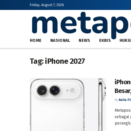
Friday, August 7, 2026
HOME
NASIONAL
NEWS
EKBIS
HUKU
Tag:
iPhone 2027
iPhon
Besar
By
Aulia Fi
Metapos.
sebagai 
perangka