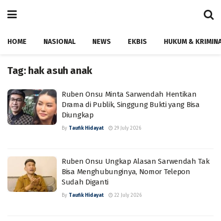
HOME
NASIONAL
NEWS
EKBIS
HUKUM & KRIMIN
Tag:
hak asuh anak
Ruben Onsu Minta Sarwendah Hentikan
Drama di Publik, Singgung Bukti yang Bisa
Diungkap
By
Taufik Hidayat
29 July 2026
Ruben Onsu Ungkap Alasan Sarwendah Tak
Bisa Menghubunginya, Nomor Telepon
Sudah Diganti
By
Taufik Hidayat
22 July 2026