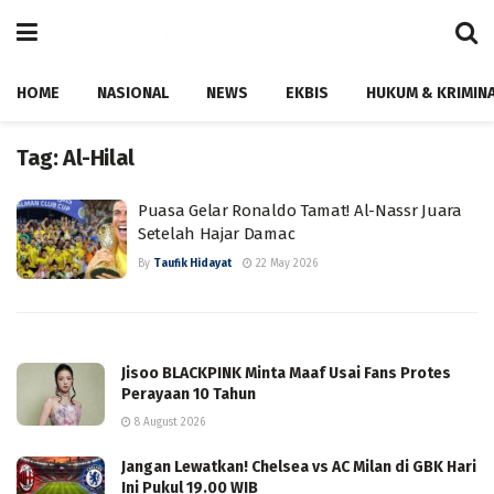
HOME
NASIONAL
NEWS
EKBIS
HUKUM & KRIMIN
Tag:
Al-Hilal
Puasa Gelar Ronaldo Tamat! Al-Nassr Juara
Setelah Hajar Damac
By
Taufik Hidayat
22 May 2026
Jisoo BLACKPINK Minta Maaf Usai Fans Protes
Perayaan 10 Tahun
8 August 2026
Jangan Lewatkan! Chelsea vs AC Milan di GBK Hari
Ini Pukul 19.00 WIB