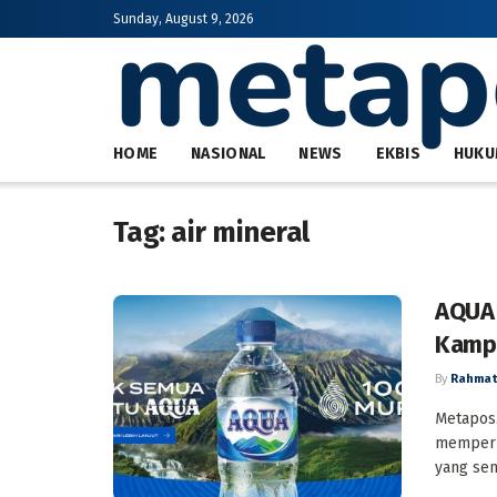
Sunday, August 9, 2026
HOME
NASIONAL
NEWS
EKBIS
HUKU
Tag:
air mineral
AQUA 
Kamp
By
Rahmat
Metapos.
memperha
yang sem